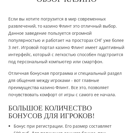
Если вы хотите погрузится в мир современных
развлечений, то казино Флинт это отличный выбор.
Данное заведение пользуется огромной
популярностью и работает на просторах СНГ уже более
3 лет. Игровой портал казино Флинт имеет адаптивный
интерфейс, который с легкостью способен подстроится
под персональный компьютер или смартфон.
Отличная бонусная программа и специальный раздел
для общения между игроками - вот главные
преимущества казино Флинт. Все это, позволяет
почувствовать комфорт от игры с самого ее начала.
БОЛЬШОЕ КОЛИЧЕСТВО
БОНУСОВ ДЛЯ ИГРОКОВ!
Бонус при регистрации. Его размер составляет