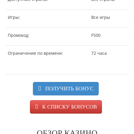
Игры:
Все игры
Промокод:
F500
Ограничение по времени:
72 часа
ПОЛУЧИТЬ БОНУС
К СПИСКУ БОНУСОВ
ОБЗОР КАЗИНО