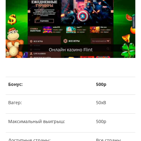
Онлайн казино Flint
Бонус:
500р
Вагер:
50хВ
Максимальный выигрыш:
500р
Доступные страны:
Все страны