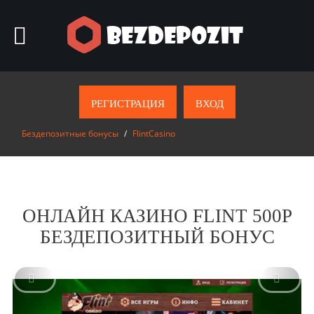
Бонусы без депозита
РЕГИСТРАЦИЯ
ВХОД
Vulkan Olimp
Бездепозитные бонусы
/
FlintCasino
Vulkan Grand
FlintCasino
RioBet
ОНЛАЙН КАЗИНО FLINT 500Р
БЕЗДЕПОЗИТНЫЙ БОНУС
Еще