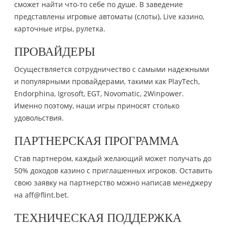
сможет найти что-то себе по душе. В заведение
представлены игровые автоматы (слоты), Live казино,
карточные игры, рулетка.
ПРОВАЙДЕРЫ
Осуществляется сотрудничество с самыми надежными
и популярными провайдерами, такими как PlayTech,
Endorphina, Igrosoft, EGT, Novomatic, 2Winpower.
Именно поэтому, наши игры приносят столько
удовольствия.
ПАРТНЕРСКАЯ ПРОГРАММА
Став партнером, каждый желающий может получать до
50% доходов казино с приглашенных игроков. Оставить
свою заявку на партнерство можно написав менеджеру
на
aff@flint.bet.
ТЕХНИЧЕСКАЯ ПОДДЕРЖКА