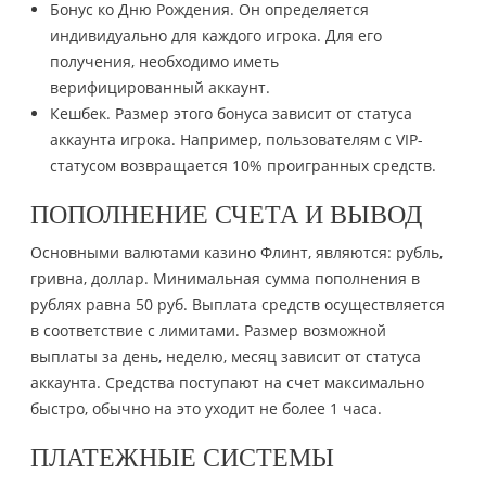
Бонус ко Дню Рождения. Он определяется
индивидуально для каждого игрока. Для его
получения, необходимо иметь
верифицированный аккаунт.
Кешбек. Размер этого бонуса зависит от статуса
аккаунта игрока. Например, пользователям с VIP-
статусом возвращается 10% проигранных средств.
ПОПОЛНЕНИЕ СЧЕТА И ВЫВОД
Основными валютами казино Флинт, являются: рубль,
гривна, доллар. Минимальная сумма пополнения в
рублях равна 50 руб. Выплата средств осуществляется
в соответствие с лимитами. Размер возможной
выплаты за день, неделю, месяц зависит от статуса
аккаунта. Средства поступают на счет максимально
быстро, обычно на это уходит не более 1 часа.
ПЛАТЕЖНЫЕ СИСТЕМЫ