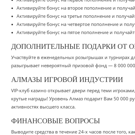
Активируйте бонус на второе пополнение и получай
Активируйте бонус на третье пополнение и получай
Активируйте бонус на четвертое пополнение и полу
Активируйте бонус на пятое пополнение и получайт
ДОПОЛНИТЕЛЬНЫЕ ПОДАРКИ ОТ О
Участвуйте в еженедельных розыгрышах и турнирах д
разыгрывает невероятный призовой фонд — 8 000 000
АЛМАЗЫ ИГРОВОЙ ИНДУСТРИИ
VIP-клуб казино открывает двери перед теми игроками,
крутые награды! Уровень Алмаз подарит Вам 50 000 р
активностях высшего класса.
ФИНАНСОВЫЕ ВОПРОСЫ
Выводите средства в течение 24-х часов после того, 