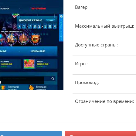
Вагер:
Максимальный выигрыш:
Доступные страны:
Игры:
д
Промокод:
Ограничение по времени: