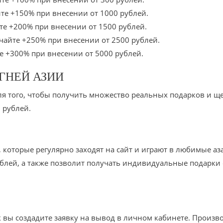
те +150% при внесении от 1000 рублей.
те +200% при внесении от 1500 рублей.
чайте +250% при внесении от 2500 рублей.
е +300% при внесении от 5000 рублей.
ГНЕЙ АЗИИ
ля того, чтобы получить множество реальных подарков и 
 рублей.
 которые регулярно заходят на сайт и играют в любимые аз
ублей, а также позволит получать индивидуальные подарки
как вы создадите заявку на вывод в личном кабинете. Прои