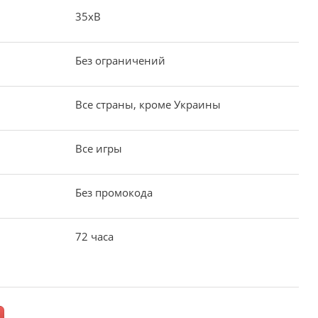
35хВ
Без ограничений
Все страны, кроме Украины
Все игры
Без промокода
72 часа