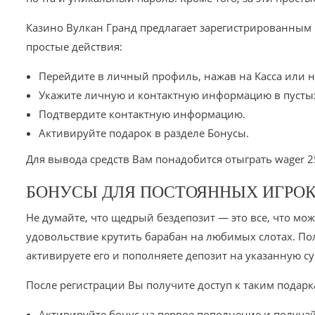
Казино Вулкан Гранд предлагает зарегистрированным п
простые действия:
Перейдите в личный профиль, нажав на Касса или 
Укажите личную и контактную информацию в пустых
Подтвердите контактную информацию.
Активируйте подарок в разделе Бонусы.
Для вывода средств Вам понадобится отыграть wager 2
БОНУСЫ ДЛЯ ПОСТОЯННЫХ ИГРО
Не думайте, что щедрый бездепозит — это все, что мо
удовольствие крутить барабан на любимых слотах. По
активируете его и пополняете депозит на указанную су
После регистрации Вы получите доступ к таким подарк
Активируйте бонус на первое пополнение и получай